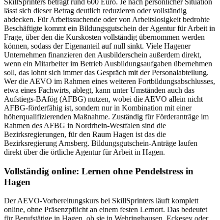
SkillSprinters beträgt rund 600 Euro. Je nach persönlicher Situation
lässt sich dieser Betrag deutlich reduzieren oder vollständig
abdecken. Für Arbeitssuchende oder von Arbeitslosigkeit bedrohte
Beschäftigte kommt ein Bildungsgutschein der Agentur für Arbeit in
Frage, über den die Kurskosten vollständig übernommen werden
können, sodass der Eigenanteil auf null sinkt. Viele Hagener
Unternehmen finanzieren den Ausbilderschein außerdem direkt,
wenn ein Mitarbeiter im Betrieb Ausbildungsaufgaben übernehmen
soll, das lohnt sich immer das Gespräch mit der Personalabteilung.
Wer die AEVO im Rahmen eines weiteren Fortbildungsabschlusses,
etwa eines Fachwirts, ablegt, kann unter Umständen auch das
Aufstiegs-BAfög (AFBG) nutzen, wobei die AEVO allein nicht
AFBG-förderfähig ist, sondern nur in Kombination mit einer
höherqualifizierenden Maßnahme. Zuständig für Förderanträge im
Rahmen des AFBG in Nordrhein-Westfalen sind die
Bezirksregierungen, für den Raum Hagen ist das die
Bezirksregierung Arnsberg. Bildungsgutschein-Anträge laufen
direkt über die örtliche Agentur für Arbeit in Hagen.
Vollständig online: Lernen ohne Pendelstress in
Hagen
Der AEVO-Vorbereitungskurs bei SkillSprinters läuft komplett
online, ohne Präsenzpflicht an einem festen Lernort. Das bedeutet
für Berufstätige in Hagen, ob sie in Wehringhausen, Eckesey oder