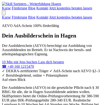
Kurse
Förderung
Blog
Kontakt
Jetzt kostenlos beraten lassen
Kurse
Förderung
Blog
Kontakt
Jetzt kostenlos beraten lassen
AEVO
AdA-Schein
100% förderfähig
Dein Ausbilderschein in Hagen
Der Ausbilderschein (AEVO) berechtigt zur Ausbildung von
Auszubildenden im Betrieb. Er ist Nachweis der berufs- und
arbeitspädagogischen Eignung.
10 Min mit Jens buchen
Lass dich beraten
☎
+49 160 1215470
✓
DEKRA-zertifizierter Träger
✓
AdA-Schein nach AEVO §2–3
✓
Berufsbegleitend, online + Präsenzphasen
Auf einen Blick
Der Ausbilderschein (AEVO) ist die gesetzliche Pflicht nach § 30
BBiG für alle, die in Hagen Auszubildende anleiten wollen.
SkillSprinters bietet die Online-Prüfungsvorbereitung für 380-590
EUR plus IHK-Prüfungsgebühr 280-340 EUR. Realistische
Lerndauer 6-10 Wochen bei 4-6 Stunden pro Woche. Prüfung bei