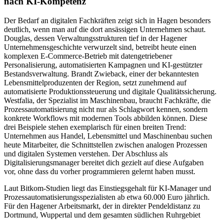
nach KI-Kompetenz
Der Bedarf an digitalen Fachkräften zeigt sich in Hagen besonders
deutlich, wenn man auf die dort ansässigen Unternehmen schaut.
Douglas, dessen Verwaltungsstrukturen tief in der Hagener
Unternehmensgeschichte verwurzelt sind, betreibt heute einen
komplexen E-Commerce-Betrieb mit datengetriebener
Personalisierung, automatisierten Kampagnen und KI-gestützter
Bestandsverwaltung. Brandt Zwieback, einer der bekanntesten
Lebensmittelproduzenten der Region, setzt zunehmend auf
automatisierte Produktionssteuerung und digitale Qualitätssicherung.
Westfalia, der Spezialist im Maschinenbau, braucht Fachkräfte, die
Prozessautomatisierung nicht nur als Schlagwort kennen, sondern
konkrete Workflows mit modernen Tools abbilden können. Diese
drei Beispiele stehen exemplarisch für einen breiten Trend:
Unternehmen aus Handel, Lebensmittel und Maschinenbau suchen
heute Mitarbeiter, die Schnittstellen zwischen analogen Prozessen
und digitalen Systemen verstehen. Der Abschluss als
Digitalisierungsmanager bereitet dich gezielt auf diese Aufgaben
vor, ohne dass du vorher programmieren gelernt haben musst.
Laut Bitkom-Studien liegt das Einstiegsgehalt für KI-Manager und
Prozessautomatisierungsspezialisten ab etwa 60.000 Euro jährlich.
Für den Hagener Arbeitsmarkt, der in direkter Pendeldistanz zu
Dortmund, Wuppertal und dem gesamten südlichen Ruhrgebiet