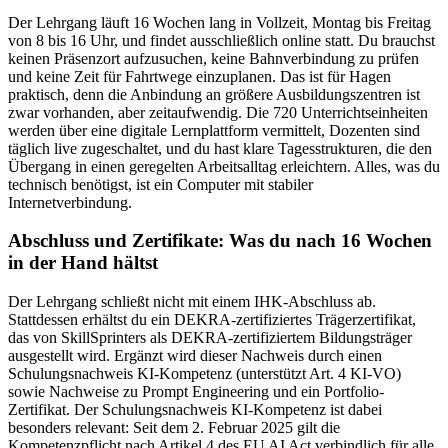
Der Lehrgang läuft 16 Wochen lang in Vollzeit, Montag bis Freitag
von 8 bis 16 Uhr, und findet ausschließlich online statt. Du brauchst
keinen Präsenzort aufzusuchen, keine Bahnverbindung zu prüfen
und keine Zeit für Fahrtwege einzuplanen. Das ist für Hagen
praktisch, denn die Anbindung an größere Ausbildungszentren ist
zwar vorhanden, aber zeitaufwendig. Die 720 Unterrichtseinheiten
werden über eine digitale Lernplattform vermittelt, Dozenten sind
täglich live zugeschaltet, und du hast klare Tagesstrukturen, die den
Übergang in einen geregelten Arbeitsalltag erleichtern. Alles, was du
technisch benötigst, ist ein Computer mit stabiler
Internetverbindung.
Abschluss und Zertifikate: Was du nach 16 Wochen
in der Hand hältst
Der Lehrgang schließt nicht mit einem IHK-Abschluss ab.
Stattdessen erhältst du ein DEKRA-zertifiziertes Trägerzertifikat,
das von SkillSprinters als DEKRA-zertifiziertem Bildungsträger
ausgestellt wird. Ergänzt wird dieser Nachweis durch einen
Schulungsnachweis KI-Kompetenz (unterstützt Art. 4 KI-VO)
sowie Nachweise zu Prompt Engineering und ein Portfolio-
Zertifikat. Der Schulungsnachweis KI-Kompetenz ist dabei
besonders relevant: Seit dem 2. Februar 2025 gilt die
Kompetenzpflicht nach Artikel 4 des EU AI Act verbindlich für alle