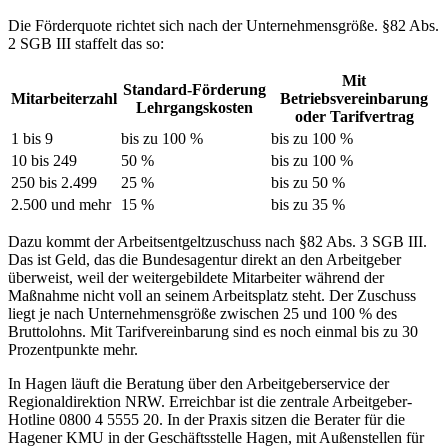
Die Förderquote richtet sich nach der Unternehmensgröße. §82 Abs.
2 SGB III staffelt das so:
Mit
Standard-Förderung
Mitarbeiterzahl
Betriebsvereinbarung
Lehrgangskosten
oder Tarifvertrag
1 bis 9
bis zu 100 %
bis zu 100 %
10 bis 249
50 %
bis zu 100 %
250 bis 2.499
25 %
bis zu 50 %
2.500 und mehr
15 %
bis zu 35 %
Dazu kommt der Arbeitsentgeltzuschuss nach §82 Abs. 3 SGB III.
Das ist Geld, das die Bundesagentur direkt an den Arbeitgeber
überweist, weil der weitergebildete Mitarbeiter während der
Maßnahme nicht voll an seinem Arbeitsplatz steht. Der Zuschuss
liegt je nach Unternehmensgröße zwischen 25 und 100 % des
Bruttolohns. Mit Tarifvereinbarung sind es noch einmal bis zu 30
Prozentpunkte mehr.
In Hagen läuft die Beratung über den Arbeitgeberservice der
Regionaldirektion NRW. Erreichbar ist die zentrale Arbeitgeber-
Hotline 0800 4 5555 20. In der Praxis sitzen die Berater für die
Hagener KMU in der Geschäftsstelle Hagen, mit Außenstellen für