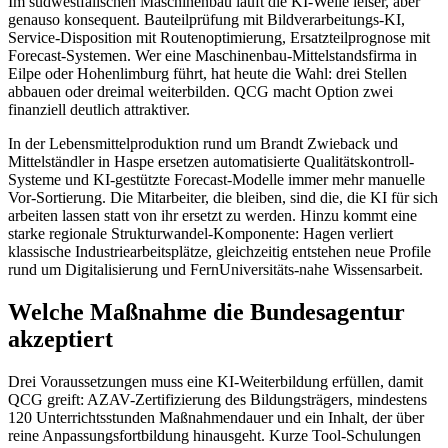
Im südwestfälischen Maschinenbau läuft die KI-Welle leiser, aber
genauso konsequent. Bauteilprüfung mit Bildverarbeitungs-KI,
Service-Disposition mit Routenoptimierung, Ersatzteilprognose mit
Forecast-Systemen. Wer eine Maschinenbau-Mittelstandsfirma in
Eilpe oder Hohenlimburg führt, hat heute die Wahl: drei Stellen
abbauen oder dreimal weiterbilden. QCG macht Option zwei
finanziell deutlich attraktiver.
In der Lebensmittelproduktion rund um Brandt Zwieback und
Mittelständler in Haspe ersetzen automatisierte Qualitätskontroll-
Systeme und KI-gestützte Forecast-Modelle immer mehr manuelle
Vor-Sortierung. Die Mitarbeiter, die bleiben, sind die, die KI für sich
arbeiten lassen statt von ihr ersetzt zu werden. Hinzu kommt eine
starke regionale Strukturwandel-Komponente: Hagen verliert
klassische Industriearbeitsplätze, gleichzeitig entstehen neue Profile
rund um Digitalisierung und FernUniversitäts-nahe Wissensarbeit.
Welche Maßnahme die Bundesagentur
akzeptiert
Drei Voraussetzungen muss eine KI-Weiterbildung erfüllen, damit
QCG greift: AZAV-Zertifizierung des Bildungsträgers, mindestens
120 Unterrichtsstunden Maßnahmendauer und ein Inhalt, der über
reine Anpassungsfortbildung hinausgeht. Kurze Tool-Schulungen