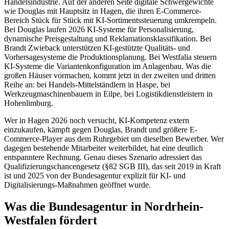
Handelsindustrie. Auf der anderen Seite digitale Schwergewichte
wie Douglas mit Hauptsitz in Hagen, die ihren E-Commerce-
Bereich Stück für Stück mit KI-Sortimentssteuerung umkrempeln.
Bei Douglas laufen 2026 KI-Systeme für Personalisierung,
dynamische Preisgestaltung und Reklamationsklassifikation. Bei
Brandt Zwieback unterstützen KI-gestützte Qualitäts- und
Vorhersagesysteme die Produktionsplanung. Bei Westfalia steuern
KI-Systeme die Variantenkonfiguration im Anlagenbau. Was die
großen Häuser vormachen, kommt jetzt in der zweiten und dritten
Reihe an: bei Handels-Mittelständlern in Haspe, bei
Werkzeugmaschinenbauern in Eilpe, bei Logistikdienstleistern in
Hohenlimburg.
Wer in Hagen 2026 noch versucht, KI-Kompetenz extern
einzukaufen, kämpft gegen Douglas, Brandt und größere E-
Commerce-Player aus dem Ruhrgebiet um dieselben Bewerber. Wer
dagegen bestehende Mitarbeiter weiterbildet, hat eine deutlich
entspanntere Rechnung. Genau dieses Szenario adressiert das
Qualifizierungschancengesetz (§82 SGB III), das seit 2019 in Kraft
ist und 2025 von der Bundesagentur explizit für KI- und
Digitalisierungs-Maßnahmen geöffnet wurde.
Was die Bundesagentur in Nordrhein-
Westfalen fördert