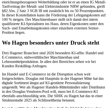
einrichtungsbezogenen Weiterbildung oder ist er an einen IG Metall-
Tarifvertrag der Metall- und Elektroindustrie NRW gebunden, greift
§82 Abs. 2 Satz 3 SGB III mit zusätzlich bis zu 50 Prozentpunkten.
In dieser Konstellation kann die Förderung der Lehrgangskosten auf
100 % steigen. Der Maschinenbauer stellt sich damit drei intern
qualifizierte KI-Spezialisten ins Haus, deren Eigenkosten unter den
Such- und Einarbeitungskosten einer einzelnen externen Senior-
Position liegen.
Wo Hagen besonders unter Druck steht
Drei Hagener Branchen sind 2026 besonders KI-affin: Handel und
E-Commerce, südwestfälischer Maschinenbau und
Lebensmittelproduktion. In allen drei Bereichen sehen wir bei
Kunden Reskilling-Anfragen.
Im Handel und E-Commerce ist die Disruption schon weit
fortgeschritten. Douglas mit Hauptsitz in der Hagener Mitte hat das
digitale Sortiment längst auf KI-gestützte Personalisierung
umgestellt. Wer als Hagener Handels-Mittelständler oder Distributor
in den Douglas-Vendoren-Pool will, muss bei E-Commerce-KI
ebenfalls anschlussfähig sein. Die SIHK zu Hagen hat das in einer
Strukturstudie 2025 als Schlüsselthema benannt.