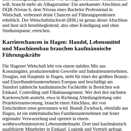
will, braucht mehr als Alltagsroutine: Ein anerkannter Abschluss auf
DQR-Niveau 6, dem Niveau eines Bachelor Professional in
Wirtschaft, verbessert deine Chancen auf Führungspositionen
erheblich. Der Wirtschaftsfachwirt (IHK) ist genau dieser Abschluss
und lässt sich berufsbegleitend, also ohne Kündigung und ohne
Studiumspause, erreichen.
Karrierechancen in Hagen: Handel, Lebensmittel
und Maschinenbau brauchen kaufmännische
Führungskräfte
Die Hagener Wirtschaft lebt von einem stabilen Mix aus
Konsumgüter, produzierendem Gewerbe und Industrieunternehmen.
Douglas, mit Hauptsitz in Hagen, steht für eines der größten Beauty-
und Einzelhandelsunternehmen Europas und beschäftigt am
Standort zahlreiche kaufmännische Fachkräfte in Bereichen wie
Einkauf, Controlling und Filialmanagement. Wer dort den nächsten
Karriereschritt anstrebt, etwa in Richtung Abteilungsleitung oder
Projektverantwortung, braucht einen Abschluss, der von
Entscheidern ernst genommen wird. Brandt Zwieback, ebenfalls aus
Hagen, ist ein mittelständisches Familienunternehmen mit fester
regionaler Verwurzelung und operiert in einem
wettbewerbsintensiven Lebensmittelmarkt. Dort sind kaufmännisch
qualifizierte Mitarbeiter in Einkauf, Logistik und Vertrieb gefragt.