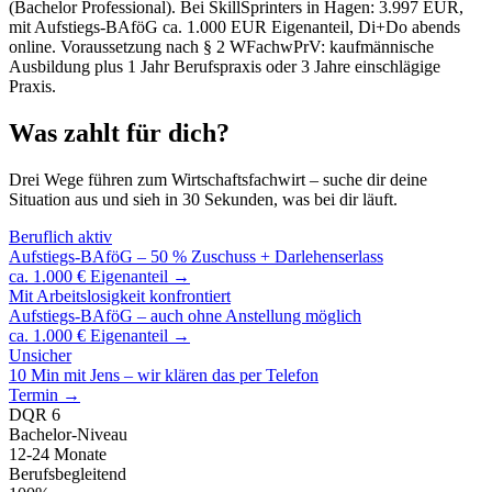
(Bachelor Professional). Bei SkillSprinters in Hagen: 3.997 EUR,
mit Aufstiegs-BAföG ca. 1.000 EUR Eigenanteil, Di+Do abends
online. Voraussetzung nach § 2 WFachwPrV: kaufmännische
Ausbildung plus 1 Jahr Berufspraxis oder 3 Jahre einschlägige
Praxis.
Was zahlt für dich?
Drei Wege führen zum Wirtschaftsfachwirt – suche dir deine
Situation aus und sieh in 30 Sekunden, was bei dir läuft.
Beruflich aktiv
Aufstiegs-BAföG – 50 % Zuschuss + Darlehenserlass
ca. 1.000 € Eigenanteil →
Mit Arbeitslosigkeit konfrontiert
Aufstiegs-BAföG – auch ohne Anstellung möglich
ca. 1.000 € Eigenanteil →
Unsicher
10 Min mit Jens – wir klären das per Telefon
Termin →
DQR 6
Bachelor-Niveau
12-24 Monate
Berufsbegleitend