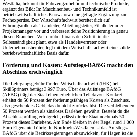
Westfalia, bekannt für Fahrzeugzubehör und technische Produkte,
ergänzt das Bild: Im Maschinenbau- und Technikumfeld ist
betriebswirtschaftliches Know-how eine gefragte Ergänzung zur
Fachexpertise. Der Wirtschaftsfachwirt bereitet dich auf
Führungsrollen als Teamleiter, Abteilungsleiter, Filialleiter oder
Projektmanager vor und verbessert deine Positionierung in genau
diesen Branchen. Wer darüber hinaus den Schritt in die
Selbstständigkeit plant, etwa als Handelsvertreter oder
Unternehmensberater, legt mit dem Wirtschaftsfachwirt eine solide
betriebswirtschaftliche Basis dafür.
Förderung und Kosten: Aufstiegs-BAföG macht den
Abschluss erschwinglich
Die Lehrgangsgebühr für den Wirtschaftsfachwirt (IHK) bei
SkillSprinters beträgt 3.997 Euro. Über das Aufstiegs-BAföG
(AFBG) trägt der Staat einen erheblichen Teil davon. Konkret
erhältst du 50 Prozent der förderungsfähigen Kosten als Zuschuss,
also geschenktes Geld, das du nicht zurückzahlst. Die verbleibenden
50 Prozent werden als zinsloses Darlehen gewährt. Besteht du die
Abschlussprüfung erfolgreich, erlässt dir der Staat nochmals 50
Prozent dieses Darlehens. Am Ende bleiben in der Regel rund 1.000
Euro Eigenanteil übrig. In Nordrhein-Westfalen ist das Aufstiegs-
BAföG über die Bezirksregierungen abzuwickeln, für Hagen ist die