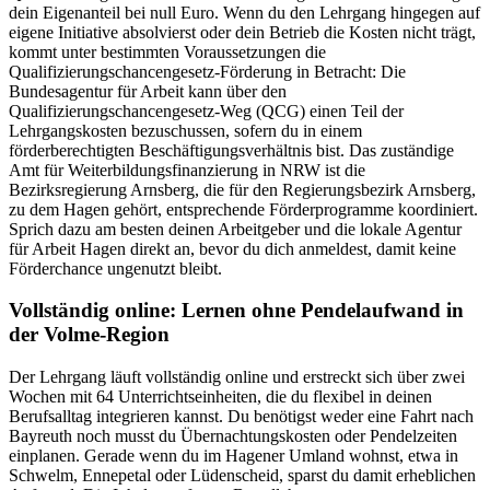
dein Eigenanteil bei null Euro. Wenn du den Lehrgang hingegen auf
eigene Initiative absolvierst oder dein Betrieb die Kosten nicht trägt,
kommt unter bestimmten Voraussetzungen die
Qualifizierungschancengesetz-Förderung in Betracht: Die
Bundesagentur für Arbeit kann über den
Qualifizierungschancengesetz-Weg (QCG) einen Teil der
Lehrgangskosten bezuschussen, sofern du in einem
förderberechtigten Beschäftigungsverhältnis bist. Das zuständige
Amt für Weiterbildungsfinanzierung in NRW ist die
Bezirksregierung Arnsberg, die für den Regierungsbezirk Arnsberg,
zu dem Hagen gehört, entsprechende Förderprogramme koordiniert.
Sprich dazu am besten deinen Arbeitgeber und die lokale Agentur
für Arbeit Hagen direkt an, bevor du dich anmeldest, damit keine
Förderchance ungenutzt bleibt.
Vollständig online: Lernen ohne Pendelaufwand in
der Volme-Region
Der Lehrgang läuft vollständig online und erstreckt sich über zwei
Wochen mit 64 Unterrichtseinheiten, die du flexibel in deinen
Berufsalltag integrieren kannst. Du benötigst weder eine Fahrt nach
Bayreuth noch musst du Übernachtungskosten oder Pendelzeiten
einplanen. Gerade wenn du im Hagener Umland wohnst, etwa in
Schwelm, Ennepetal oder Lüdenscheid, sparst du damit erheblichen