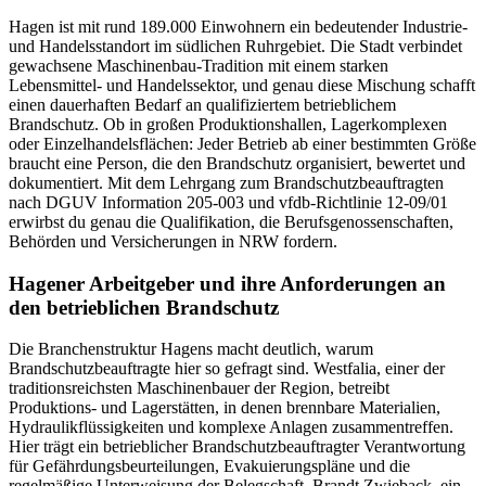
Hagen ist mit rund 189.000 Einwohnern ein bedeutender Industrie-
und Handelsstandort im südlichen Ruhrgebiet. Die Stadt verbindet
gewachsene Maschinenbau-Tradition mit einem starken
Lebensmittel- und Handelssektor, und genau diese Mischung schafft
einen dauerhaften Bedarf an qualifiziertem betrieblichem
Brandschutz. Ob in großen Produktionshallen, Lagerkomplexen
oder Einzelhandelsflächen: Jeder Betrieb ab einer bestimmten Größe
braucht eine Person, die den Brandschutz organisiert, bewertet und
dokumentiert. Mit dem Lehrgang zum Brandschutzbeauftragten
nach DGUV Information 205-003 und vfdb-Richtlinie 12-09/01
erwirbst du genau die Qualifikation, die Berufsgenossenschaften,
Behörden und Versicherungen in NRW fordern.
Hagener Arbeitgeber und ihre Anforderungen an
den betrieblichen Brandschutz
Die Branchenstruktur Hagens macht deutlich, warum
Brandschutzbeauftragte hier so gefragt sind. Westfalia, einer der
traditionsreichsten Maschinenbauer der Region, betreibt
Produktions- und Lagerstätten, in denen brennbare Materialien,
Hydraulikflüssigkeiten und komplexe Anlagen zusammentreffen.
Hier trägt ein betrieblicher Brandschutzbeauftragter Verantwortung
für Gefährdungsbeurteilungen, Evakuierungspläne und die
regelmäßige Unterweisung der Belegschaft. Brandt Zwieback, ein