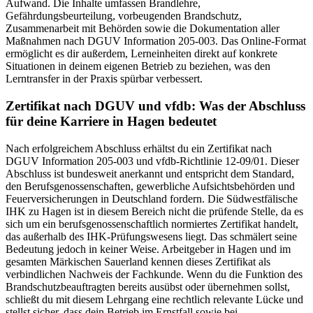
Aufwand. Die Inhalte umfassen Brandlehre,
Gefährdungsbeurteilung, vorbeugenden Brandschutz,
Zusammenarbeit mit Behörden sowie die Dokumentation aller
Maßnahmen nach DGUV Information 205-003. Das Online-Format
ermöglicht es dir außerdem, Lerneinheiten direkt auf konkrete
Situationen in deinem eigenen Betrieb zu beziehen, was den
Lerntransfer in der Praxis spürbar verbessert.
Zertifikat nach DGUV und vfdb: Was der Abschluss
für deine Karriere in Hagen bedeutet
Nach erfolgreichem Abschluss erhältst du ein Zertifikat nach
DGUV Information 205-003 und vfdb-Richtlinie 12-09/01. Dieser
Abschluss ist bundesweit anerkannt und entspricht dem Standard,
den Berufsgenossenschaften, gewerbliche Aufsichtsbehörden und
Feuerversicherungen in Deutschland fordern. Die Südwestfälische
IHK zu Hagen ist in diesem Bereich nicht die prüfende Stelle, da es
sich um ein berufsgenossenschaftlich normiertes Zertifikat handelt,
das außerhalb des IHK-Prüfungswesens liegt. Das schmälert seine
Bedeutung jedoch in keiner Weise. Arbeitgeber in Hagen und im
gesamten Märkischen Sauerland kennen dieses Zertifikat als
verbindlichen Nachweis der Fachkunde. Wenn du die Funktion des
Brandschutzbeauftragten bereits ausübst oder übernehmen sollst,
schließt du mit diesem Lehrgang eine rechtlich relevante Lücke und
stellst sicher, dass dein Betrieb im Ernstfall sowie bei