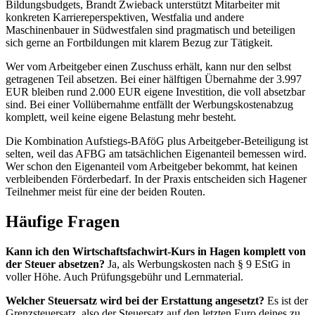
Bildungsbudgets, Brandt Zwieback unterstützt Mitarbeiter mit
konkreten Karriereperspektiven, Westfalia und andere
Maschinenbauer in Südwestfalen sind pragmatisch und beteiligen
sich gerne an Fortbildungen mit klarem Bezug zur Tätigkeit.
Wer vom Arbeitgeber einen Zuschuss erhält, kann nur den selbst
getragenen Teil absetzen. Bei einer hälftigen Übernahme der 3.997
EUR bleiben rund 2.000 EUR eigene Investition, die voll absetzbar
sind. Bei einer Vollübernahme entfällt der Werbungskostenabzug
komplett, weil keine eigene Belastung mehr besteht.
Die Kombination Aufstiegs-BAföG plus Arbeitgeber-Beteiligung ist
selten, weil das AFBG am tatsächlichen Eigenanteil bemessen wird.
Wer schon den Eigenanteil vom Arbeitgeber bekommt, hat keinen
verbleibenden Förderbedarf. In der Praxis entscheiden sich Hagener
Teilnehmer meist für eine der beiden Routen.
Häufige Fragen
Kann ich den Wirtschaftsfachwirt-Kurs in Hagen komplett von
der Steuer absetzen?
Ja, als Werbungskosten nach § 9 EStG in
voller Höhe. Auch Prüfungsgebühr und Lernmaterial.
Welcher Steuersatz wird bei der Erstattung angesetzt?
Es ist der
Grenzsteuersatz, also der Steuersatz auf den letzten Euro deines zu